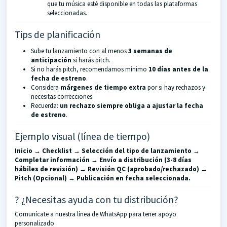
que tu música esté disponible en todas las plataformas
seleccionadas.
Tips de planificación
Sube tu lanzamiento con al menos
3 semanas de
anticipación
si harás pitch.
Si no harás pitch, recomendamos mínimo
10 días antes de la
fecha de estreno
.
Considera
márgenes de tiempo extra
por si hay rechazos y
necesitas correcciones.
Recuerda:
un rechazo siempre obliga a ajustar la fecha
de estreno
.
Ejemplo visual (línea de tiempo)
Inicio → Checklist → Selección del tipo de lanzamiento →
Completar información → Envío a distribución (3-8 días
hábiles de revisión) → Revisión QC (aprobado/rechazado) →
Pitch (Opcional) → Publicación en fecha seleccionada.
? ¿Necesitas ayuda con tu distribución?
Comunícate a nuestra línea de
WhatsApp
para tener apoyo
personalizado