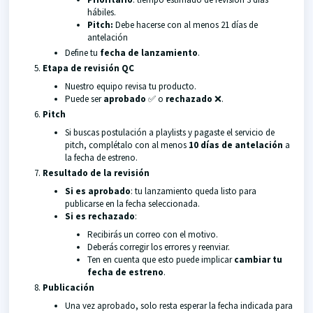
hábiles.
Pitch:
Debe hacerse con al menos 21 días de
antelación
Define tu
fecha de lanzamiento
.
Etapa de revisión QC
Nuestro equipo revisa tu producto.
Puede ser
aprobado
✅ o
rechazado
❌.
Pitch
Si buscas postulación a playlists y pagaste el servicio de
pitch, complétalo con al menos
10 días de antelación
a
la fecha de estreno.
Resultado de la revisión
Si es aprobado
: tu lanzamiento queda listo para
publicarse en la fecha seleccionada.
Si es rechazado
:
Recibirás un correo con el motivo.
Deberás corregir los errores y reenviar.
Ten en cuenta que esto puede implicar
cambiar tu
fecha de estreno
.
Publicación
Una vez aprobado, solo resta esperar la fecha indicada para