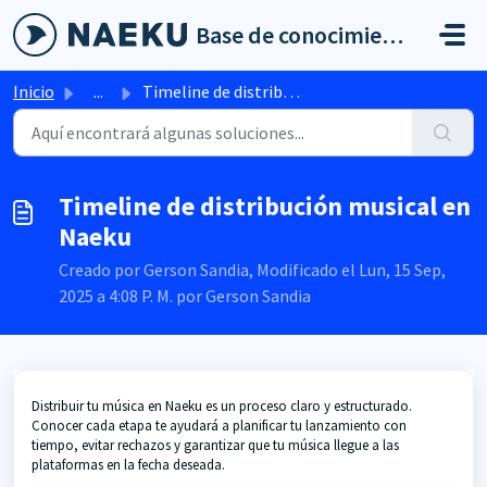
Saltar al contenido principal
Base de conocimientos
Inicio
...
Timeline de distribución musical en Naeku
Timeline de distribución musical en
Naeku
Creado por Gerson Sandia, Modificado el Lun, 15 Sep,
2025 a 4:08 P. M. por Gerson Sandia
Distribuir tu música en Naeku es un proceso claro y estructurado.
Conocer cada etapa te ayudará a planificar tu lanzamiento con
tiempo, evitar rechazos y garantizar que tu música llegue a las
plataformas en la fecha deseada.