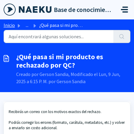
Saltar al contenido principal
Base de conocimientos
Inicio
...
¿Qué pasa si mi producto es rechazado por QC?
¿Qué pasa si mi producto es
rechazado por QC?
Creado por Gerson Sandia, Modificado el Lun, 9 Jun,
2025 a 6:15 P. M. por Gerson Sandia
Recibirás un correo con los motivos exactos del rechazo.
Podrás corregir los errores (formato, carátula, metadatos, etc.) y volver
a enviarlo sin costo adicional.